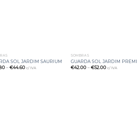
desejos
desej
RAS
SOMBRAS
RDA SOL JARDIM SAURIUM
GUARDA SOL JARDIM PREM
.80
–
€
44.60
€
42.00
–
€
52.00
c/ IVA
c/ IVA