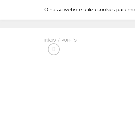
Skip
O nosso website utiliza cookies para me
to
MENU
content
INÍCIO
/
PUFF´S