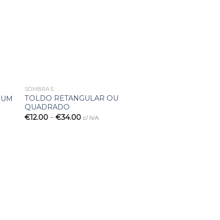
os
desejos
SOMBRAS
TOLDO RETANGULAR OU
IUM
QUADRADO
€
12.00
–
€
34.00
c/ IVA