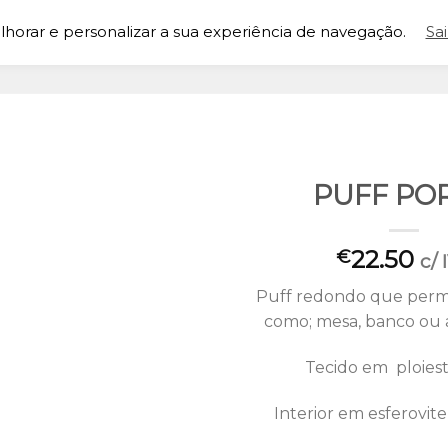
lhorar e personalizar a sua experiência de navegação.
Sa
PUFF PO
Adicionar
22.50
à lista de
€
c/ 
desejos
Puff redondo que permi
como; mesa, banco ou 
Tecido em ploies
Interior em esferovit