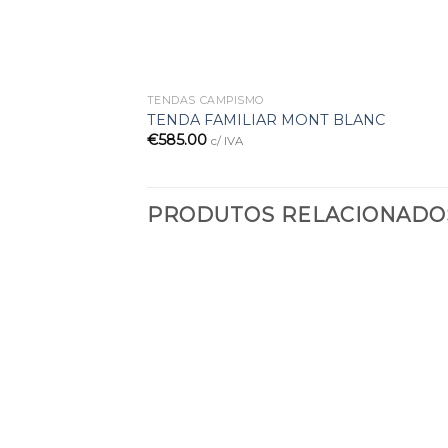
TENDAS CAMPISMO
TENDA FAMILIAR MONT BLANC
€
585.00
c/ IVA
PRODUTOS RELACIONADO
Adicionar
à lista de
desejos