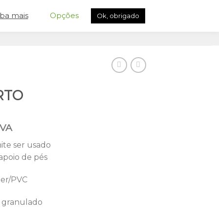
iba mais
Opções
Ok, obrigado
RTO
IVA
te ser usado
apoio de pés
ter/PVC
e granulado