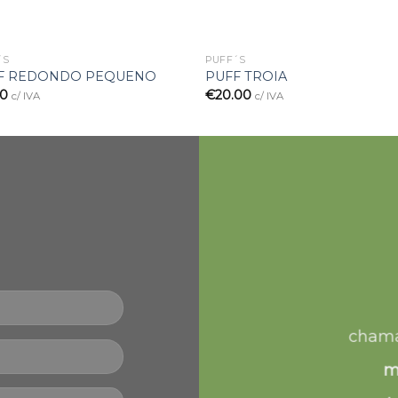
´S
PUFF´S
F REDONDO PEQUENO
PUFF TROIA
90
€
20.00
c/ IVA
c/ IVA
chama
m