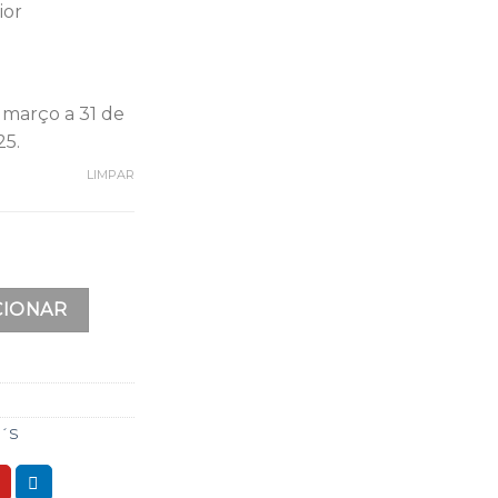
ior
 março a 31 de
25.
LIMPAR
PORTO
CIONAR
´S