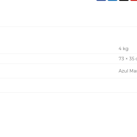
4 kg
73 × 35
Azul Ma
Adicionar
Adicio
à lista de
à lista