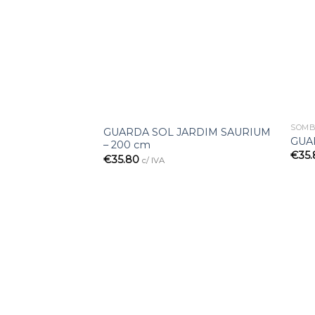
desejos
SOMB
GUARDA SOL JARDIM SAURIUM
GUA
– 200 cm
€
35
€
35.80
c/ IVA
Adicionar
à lista de
desejos