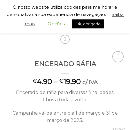
Skip
O nosso website utiliza cookies para melhorar e
to
personalizar a sua experiência de navegação.
Saiba
content
mais
Opções
Ok, obrigado
INÍCIO
/
ACESSÓRIOS CAMPISMO
ENCERADO RÁFIA
Adicionar
à lista de
desejos
4.90
–
19.90
€
€
c/ IVA
Encerado de ráfia para diversas finalidades.
Ilhós a toda a volta.
Campanha válida entre dia 1 de março e 31 de
março de 2025.
LIMPAR