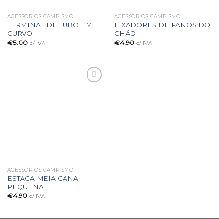
ACESSÓRIOS CAMPISMO
ACESSÓRIOS CAMPISMO
TERMINAL DE TUBO EM
FIXADORES DE PANOS DO
CURVO
CHÃO
€
5.00
€
4.90
c/ IVA
c/ IVA
Adicionar
à lista de
desejos
ACESSÓRIOS CAMPISMO
ESTACA MEIA CANA
PEQUENA
€
4.90
c/ IVA